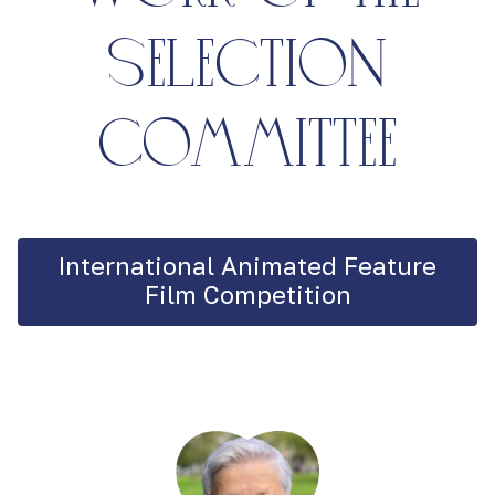
selection
committee
International Animated Feature
Film Competition